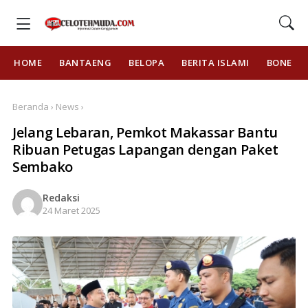
HOME
BANTAENG
BELOPA
BERITA ISLAMI
BONE
Beranda › News ›
Jelang Lebaran, Pemkot Makassar Bantu
Ribuan Petugas Lapangan dengan Paket
Sembako
Redaksi
24 Maret 2025