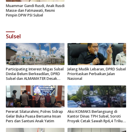
Muammar Gandi Rusdi, Anak Rusdi
Masse dan Fatmawati, Resmi
Pimpin DPW PSI Sulsel
Sulsel
Participating Interest Migas Sulsel
Jelang Mudik Lebaran, DPRD Sulsel
Dinilai Belum Berkeadilan, DPRD
Prioritaskan Perbaikan Jalan
Sulsel dan ALMAMATER Desak
Nasional
Hak Daerah 10 Persen
Pererat Silaturahmi, Polres Sidrap
Aksi KOMAKS Berlangsung di
Gelar Buka Puasa Bersama Insan
Kantor Dinas TPH Sulsel, Soroti
Pers dan Santuni Anak Yatim
Proyek Cetak Sawah Rp6,4 Triliun
di Gowa.