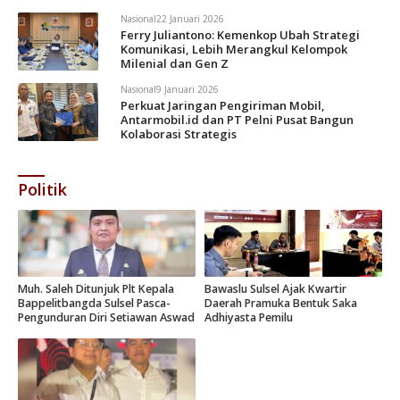
Nasional
22 Januari 2026
Ferry Juliantono: Kemenkop Ubah Strategi
Komunikasi, Lebih Merangkul Kelompok
Milenial dan Gen Z
Nasional
9 Januari 2026
Perkuat Jaringan Pengiriman Mobil,
Antarmobil.id dan PT Pelni Pusat Bangun
Kolaborasi Strategis
Politik
Muh. Saleh Ditunjuk Plt Kepala
Bawaslu Sulsel Ajak Kwartir
Bappelitbangda Sulsel Pasca-
Daerah Pramuka Bentuk Saka
Pengunduran Diri Setiawan Aswad
Adhiyasta Pemilu