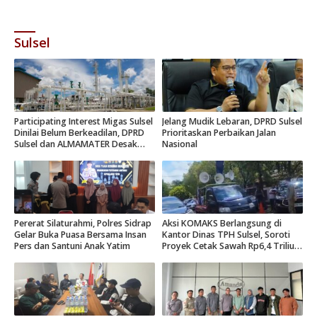
Sulsel
Participating Interest Migas Sulsel
Jelang Mudik Lebaran, DPRD Sulsel
Dinilai Belum Berkeadilan, DPRD
Prioritaskan Perbaikan Jalan
Sulsel dan ALMAMATER Desak
Nasional
Hak Daerah 10 Persen
Pererat Silaturahmi, Polres Sidrap
Aksi KOMAKS Berlangsung di
Gelar Buka Puasa Bersama Insan
Kantor Dinas TPH Sulsel, Soroti
Pers dan Santuni Anak Yatim
Proyek Cetak Sawah Rp6,4 Triliun
di Gowa.