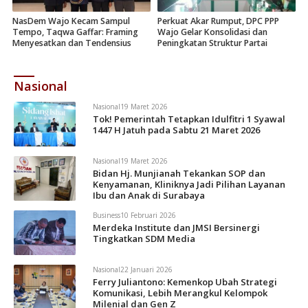
NasDem Wajo Kecam Sampul
Perkuat Akar Rumput, DPC PPP
Tempo, Taqwa Gaffar: Framing
Wajo Gelar Konsolidasi dan
Menyesatkan dan Tendensius
Peningkatan Struktur Partai
Nasional
Nasional
19 Maret 2026
Tok! Pemerintah Tetapkan Idulfitri 1 Syawal
1447 H Jatuh pada Sabtu 21 Maret 2026
Nasional
19 Maret 2026
Bidan Hj. Munjianah Tekankan SOP dan
Kenyamanan, Kliniknya Jadi Pilihan Layanan
Ibu dan Anak di Surabaya
Business
10 Februari 2026
Merdeka Institute dan JMSI Bersinergi
Tingkatkan SDM Media
Nasional
22 Januari 2026
Ferry Juliantono: Kemenkop Ubah Strategi
Komunikasi, Lebih Merangkul Kelompok
Milenial dan Gen Z