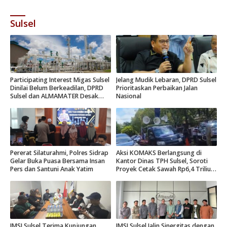
Sulsel
Participating Interest Migas Sulsel
Jelang Mudik Lebaran, DPRD Sulsel
Dinilai Belum Berkeadilan, DPRD
Prioritaskan Perbaikan Jalan
Sulsel dan ALMAMATER Desak
Nasional
Hak Daerah 10 Persen
Pererat Silaturahmi, Polres Sidrap
Aksi KOMAKS Berlangsung di
Gelar Buka Puasa Bersama Insan
Kantor Dinas TPH Sulsel, Soroti
Pers dan Santuni Anak Yatim
Proyek Cetak Sawah Rp6,4 Triliun
di Gowa.
JMSI Sulsel Terima Kunjungan
JMSI Sulsel Jalin Sinergitas dengan