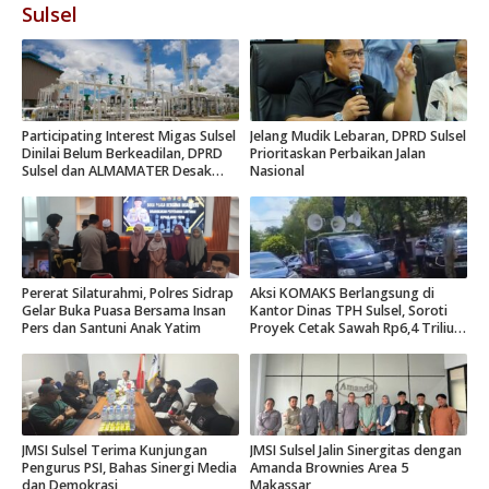
Sulsel
Participating Interest Migas Sulsel
Jelang Mudik Lebaran, DPRD Sulsel
Dinilai Belum Berkeadilan, DPRD
Prioritaskan Perbaikan Jalan
Sulsel dan ALMAMATER Desak
Nasional
Hak Daerah 10 Persen
Pererat Silaturahmi, Polres Sidrap
Aksi KOMAKS Berlangsung di
Gelar Buka Puasa Bersama Insan
Kantor Dinas TPH Sulsel, Soroti
Pers dan Santuni Anak Yatim
Proyek Cetak Sawah Rp6,4 Triliun
di Gowa.
JMSI Sulsel Terima Kunjungan
JMSI Sulsel Jalin Sinergitas dengan
Pengurus PSI, Bahas Sinergi Media
Amanda Brownies Area 5
dan Demokrasi
Makassar