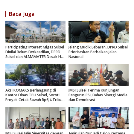
Baca Juga
Participating Interest Migas Sulsel
Jelang Mudik Lebaran, DPRD Sulsel
Dinilai Belum Berkeadilan, DPRD
Prioritaskan Perbaikan Jalan
Sulsel dan ALMAMATER Desak Hak
Nasional
Daerah 10 Persen
Aksi KOMAKS Berlangsung di
JMSI Sulsel Terima Kunjungan
Kantor Dinas TPH Sulsel, Soroti
Pengurus PSI, Bahas Sinergi Media
Proyek Cetak Sawah Rp6,4 Triliun
dan Demokrasi
di Gowa.
JMSI Sulsel Jalin Sinergitas dengan
Amirullah Nur Jadi Calon Pertama