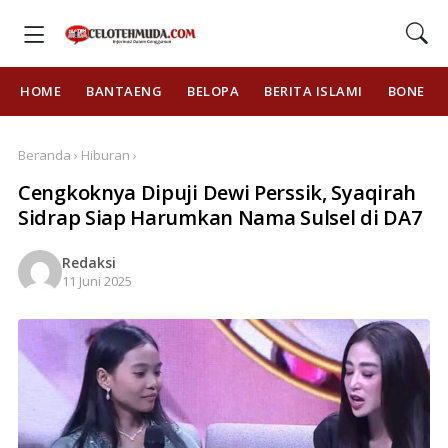
HOME
BANTAENG
BELOPA
BERITA ISLAMI
BONE
Beranda › Hiburan ›
Cengkoknya Dipuji Dewi Perssik, Syaqirah
Sidrap Siap Harumkan Nama Sulsel di DA7
Redaksi
11 Juni 2025