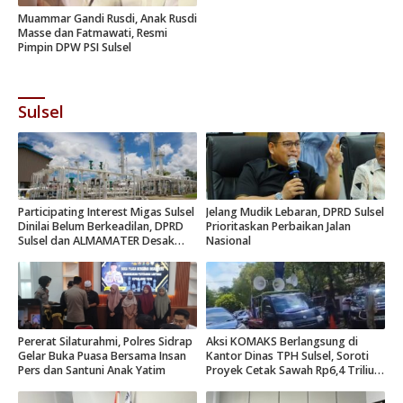
Muammar Gandi Rusdi, Anak Rusdi
Masse dan Fatmawati, Resmi
Pimpin DPW PSI Sulsel
Sulsel
Participating Interest Migas Sulsel
Jelang Mudik Lebaran, DPRD Sulsel
Dinilai Belum Berkeadilan, DPRD
Prioritaskan Perbaikan Jalan
Sulsel dan ALMAMATER Desak
Nasional
Hak Daerah 10 Persen
Pererat Silaturahmi, Polres Sidrap
Aksi KOMAKS Berlangsung di
Gelar Buka Puasa Bersama Insan
Kantor Dinas TPH Sulsel, Soroti
Pers dan Santuni Anak Yatim
Proyek Cetak Sawah Rp6,4 Triliun
di Gowa.