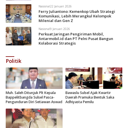
Nasional
22 Januari 2026
Ferry Juliantono: Kemenkop Ubah Strategi
Komunikasi, Lebih Merangkul Kelompok
Milenial dan Gen Z
Nasional
9 Januari 2026
Perkuat Jaringan Pengiriman Mobil,
Antarmobil.id dan PT Pelni Pusat Bangun
Kolaborasi Strategis
Politik
Muh. Saleh Ditunjuk Plt Kepala
Bawaslu Sulsel Ajak Kwartir
Bappelitbangda Sulsel Pasca-
Daerah Pramuka Bentuk Saka
Pengunduran Diri Setiawan Aswad
Adhiyasta Pemilu