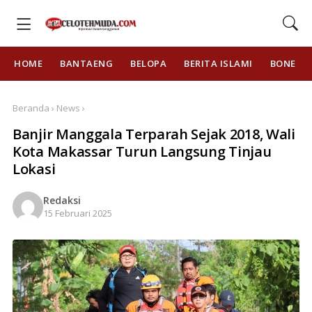
HOME
BANTAENG
BELOPA
BERITA ISLAMI
BONE
Beranda › News ›
Banjir Manggala Terparah Sejak 2018, Wali
Kota Makassar Turun Langsung Tinjau
Lokasi
Redaksi
15 Februari 2025