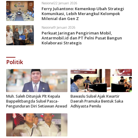
Nasional
22 Januari 2026
Ferry Juliantono: Kemenkop Ubah Strategi
Komunikasi, Lebih Merangkul Kelompok
Milenial dan Gen Z
Nasional
9 Januari 2026
Perkuat Jaringan Pengiriman Mobil,
Antarmobil.id dan PT Pelni Pusat Bangun
Kolaborasi Strategis
Politik
Muh. Saleh Ditunjuk Plt Kepala
Bawaslu Sulsel Ajak Kwartir
Bappelitbangda Sulsel Pasca-
Daerah Pramuka Bentuk Saka
Pengunduran Diri Setiawan Aswad
Adhiyasta Pemilu