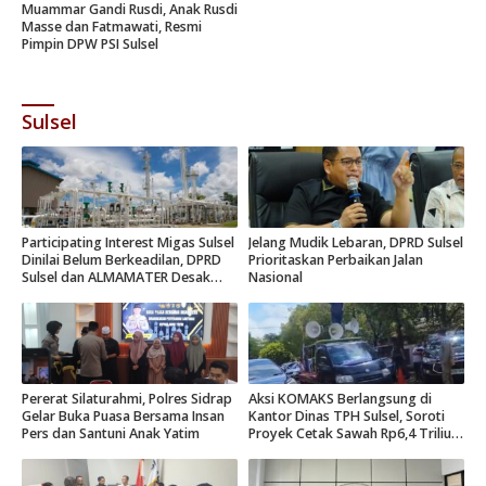
Muammar Gandi Rusdi, Anak Rusdi
Masse dan Fatmawati, Resmi
Pimpin DPW PSI Sulsel
Sulsel
Participating Interest Migas Sulsel
Jelang Mudik Lebaran, DPRD Sulsel
Dinilai Belum Berkeadilan, DPRD
Prioritaskan Perbaikan Jalan
Sulsel dan ALMAMATER Desak
Nasional
Hak Daerah 10 Persen
Pererat Silaturahmi, Polres Sidrap
Aksi KOMAKS Berlangsung di
Gelar Buka Puasa Bersama Insan
Kantor Dinas TPH Sulsel, Soroti
Pers dan Santuni Anak Yatim
Proyek Cetak Sawah Rp6,4 Triliun
di Gowa.