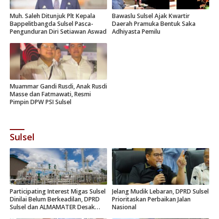
Muh. Saleh Ditunjuk Plt Kepala
Bawaslu Sulsel Ajak Kwartir
Bappelitbangda Sulsel Pasca-
Daerah Pramuka Bentuk Saka
Pengunduran Diri Setiawan Aswad
Adhiyasta Pemilu
Muammar Gandi Rusdi, Anak Rusdi
Masse dan Fatmawati, Resmi
Pimpin DPW PSI Sulsel
Sulsel
Participating Interest Migas Sulsel
Jelang Mudik Lebaran, DPRD Sulsel
Dinilai Belum Berkeadilan, DPRD
Prioritaskan Perbaikan Jalan
Sulsel dan ALMAMATER Desak
Nasional
Hak Daerah 10 Persen