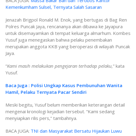
BACA JUGA:
Massa Bakar Ban dan Terobos Kantor
Kemenkumham Sulsel, Ternyata Salah Sasaran
Jenazah Brigpol Ronald M. Enok, yang bertugas di Bag Ren
Polres Puncak Jaya, rencananya akan dibawa ke Jayapura
untuk disemayamkan di tempat keluarga almarhum. Kombes
Yusuf juga menegaskan bahwa pelaku penembakan
merupakan anggota KKB yang beroperasi di wilayah Puncak
Jaya.
“
Kami masih melakukan pengejaran terhadap pelaku,
” kata
Yusuf.
Baca Juga : Polisi Ungkap Kasus Pembunuhan Wanita
Hamil, Pelaku Ternyata Pacar Sendiri
Meski begitu, Yusuf belum memberikan keterangan detail
mengenai kronologi kejadian tersebut. “Kami sedang
menyiapkan rilis pers,” tambahnya.
BACA JUGA:
TNI dan Masyarakat Bersatu Hijaukan Luwu