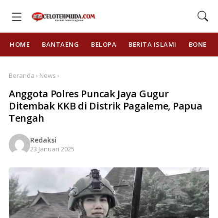
HOME
BANTAENG
BELOPA
BERITA ISLAMI
BONE
Beranda › News ›
Anggota Polres Puncak Jaya Gugur
Ditembak KKB di Distrik Pagaleme, Papua
Tengah
Redaksi
23 Januari 2025