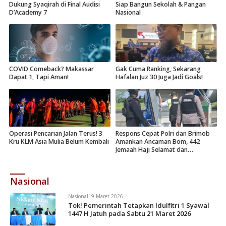
Dukung Syaqirah di Final Audisi
Siap Bangun Sekolah & Pangan
D’Academy 7
Nasional
COVID Comeback? Makassar
Gak Cuma Ranking, Sekarang
Dapat 1, Tapi Aman!
Hafalan Juz 30 Juga Jadi Goals!
Operasi Pencarian Jalan Terus! 3
Respons Cepat Polri dan Brimob
Kru KLM Asia Mulia Belum Kembali
Amankan Ancaman Bom, 442
Jemaah Haji Selamat dan
Dievakuasi
Nasional
Nasional
19 Maret 2026
Tok! Pemerintah Tetapkan Idulfitri 1 Syawal
1447 H Jatuh pada Sabtu 21 Maret 2026