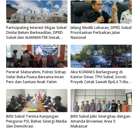
Participating Interest Migas Sulsel
Jelang Mudik Lebaran, DPRD Sulsel
Dinilai Belum Berkeadilan, DPRD
Prioritaskan Perbaikan Jalan
Sulsel dan ALMAMATER Desak
Nasional
Hak Daerah 10 Persen
Pererat Silaturahmi, Polres Sidrap
Aksi KOMAKS Berlangsung di
Gelar Buka Puasa Bersama Insan
Kantor Dinas TPH Sulsel, Soroti
Pers dan Santuni Anak Yatim
Proyek Cetak Sawah Rp6,4 Triliun
di Gowa.
JMSI Sulsel Terima Kunjungan
JMSI Sulsel Jalin Sinergitas dengan
Pengurus PSI, Bahas Sinergi Media
Amanda Brownies Area 5
dan Demokrasi
Makassar