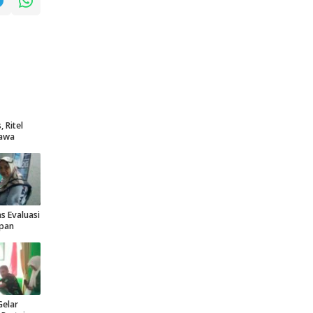
 Ritel
lawa
s Evaluasi
epan
Gelar