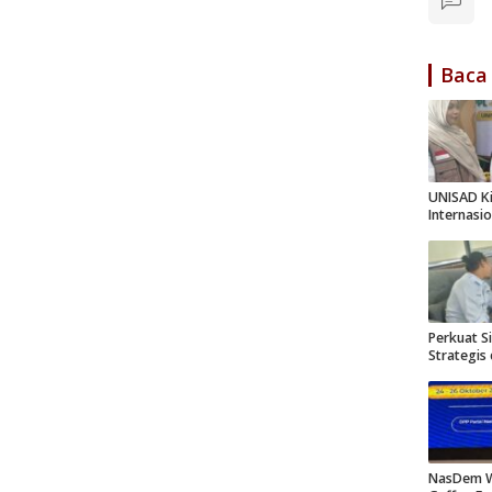
Baca
UNISAD Ki
Internasio
Perkuat Si
Strategis
NasDem W