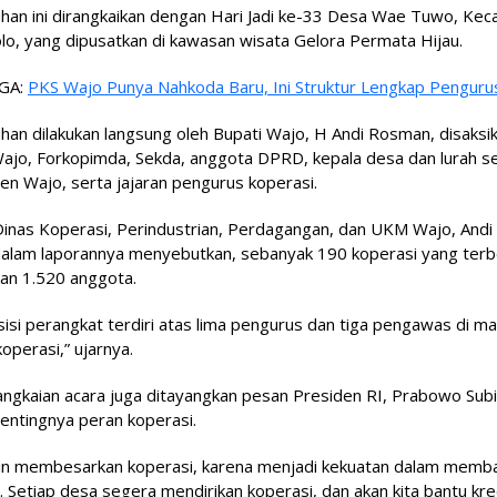
han ini dirangkaikan dengan Hari Jadi ke-33 Desa Wae Tuwo, Ke
lo, yang dipusatkan di kawasan wisata Gelora Permata Hijau.
GA:
PKS Wajo Punya Nahkoda Baru, Ini Struktur Lengkap Penguru
an dilakukan langsung oleh Bupati Wajo, H Andi Rosman, disaksik
Wajo, Forkopimda, Sekda, anggota DPRD, kepala desa dan lurah s
n Wajo, serta jajaran pengurus koperasi.
Dinas Koperasi, Perindustrian, Perdagangan, dan UKM Wajo, Andi
 dalam laporannya menyebutkan, sebanyak 190 koperasi yang ter
an 1.520 anggota.
si perangkat terdiri atas lima pengurus dan tiga pengawas di ma
operasi,” ujarnya.
ngkaian acara juga ditayangkan pesan Presiden RI, Prabowo Subi
pentingnya peran koperasi.
ngin membesarkan koperasi, karena menjadi kekuatan dalam memb
 Setiap desa segera mendirikan koperasi, dan akan kita bantu kred