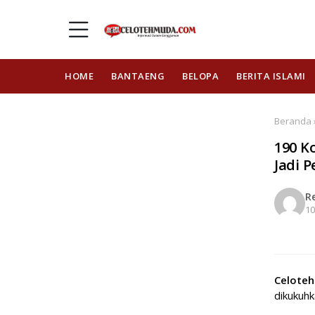
HOME
BANTAENG
BELOPA
BERITA ISLAMI
Beranda ›
190 K
Jadi 
R
10
Celote
dikukuh