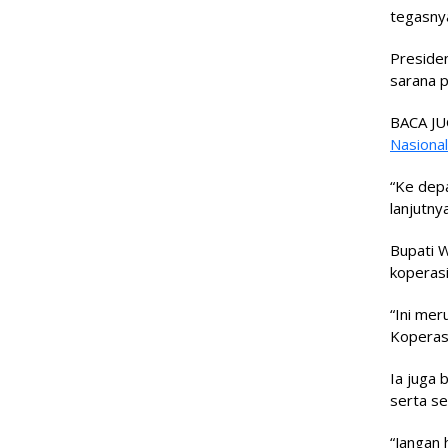
tegasny
Preside
sarana 
BACA JU
Nasiona
“Ke depa
lanjutnya
Bupati 
koperasi
“Ini mer
Koperas
Ia juga
serta s
“Jangan 