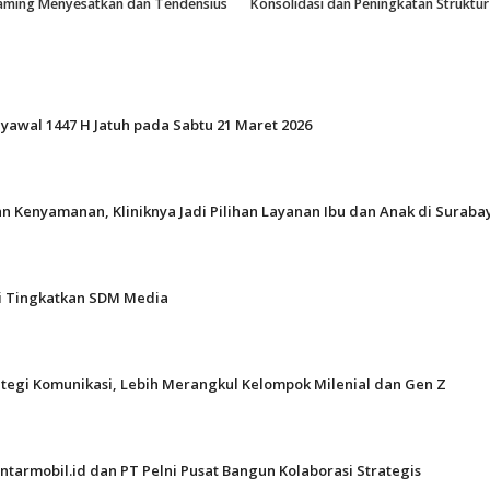
raming Menyesatkan dan Tendensius
Konsolidasi dan Peningkatan Struktur
Syawal 1447 H Jatuh pada Sabtu 21 Maret 2026
n Kenyamanan, Kliniknya Jadi Pilihan Layanan Ibu dan Anak di Suraba
gi Tingkatkan SDM Media
ategi Komunikasi, Lebih Merangkul Kelompok Milenial dan Gen Z
ntarmobil.id dan PT Pelni Pusat Bangun Kolaborasi Strategis