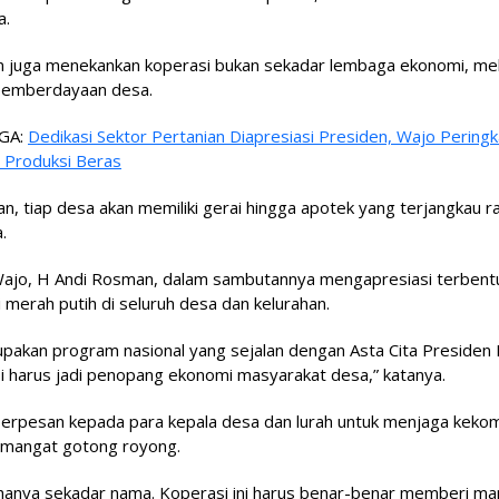
a.
n juga menekankan koperasi bukan sekadar lembaga ekonomi, mel
pemberdayaan desa.
GA:
Dedikasi Sektor Pertanian Diapresiasi Presiden, Wajo Peringk
l Produksi Beras
n, tiap desa akan memiliki gerai hingga apotek yang terjangkau ra
.
Wajo, H Andi Rosman, dalam sambutannya mengapresiasi terbent
 merah putih di seluruh desa dan kelurahan.
upakan program nasional yang sejalan dengan Asta Cita Presiden 
i harus jadi penopang ekonomi masyarakat desa,” katanya.
 berpesan kepada para kepala desa dan lurah untuk menjaga keko
emangat gotong royong.
hanya sekadar nama. Koperasi ini harus benar-benar memberi man