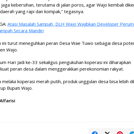
a jaga kebersihan, terutama di jalan poros, agar Wajo kembali dike
daerah yang rapi dan kompak,” tegasnya.
GA:
Atasi Masalah Sampah, DLH Wajo Wajibkan Developer Peru
Sampah Secara Mandiri
n ini turut meneguhkan peran Desa Wae Tuwo sebagai desa potens
en Wajo.
 Hari Jadi ke-33 sekaligus pengukuhan koperasi ini diharapkan
uat peran desa dalam menggerakkan perekonomian rakyat.
melalui koperasi merah putih, produk unggulan desa bisa lebih di
utup Bupati Wajo.
Alfarisi