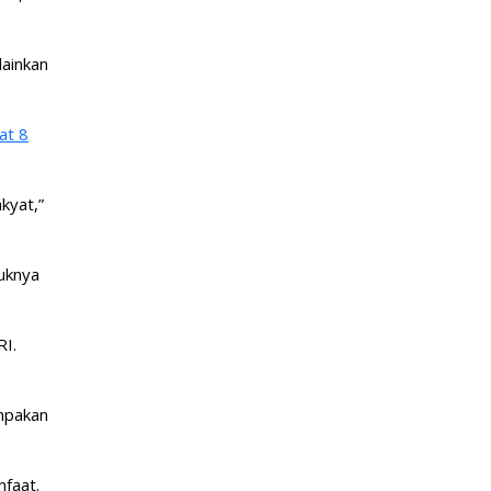
ainkan
at 8
kyat,”
uknya
RI.
mpakan
faat.