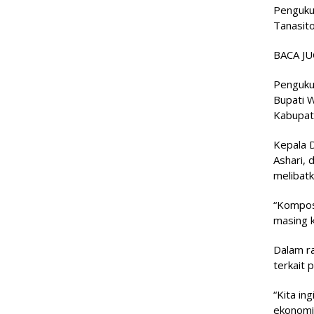
Penguku
Tanasito
BACA JU
Pengukuh
Bupati 
Kabupate
Kepala 
Ashari,
melibatk
“Komposi
masing k
Dalam ra
terkait 
“Kita i
ekonomi.