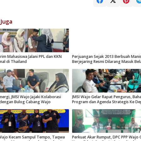
 Juga
rim Mahasiswa Jalani PPL dan KKN
Perjuangan Sejak 2013 Berbuah Manis,
nal di Thailand
Berjejaring Resmi Dilarang Masuk Be
nergi, JMSI Wajo Jajaki Kolaborasi
JMSI Wajo Gelar Rapat Pengurus, Baha
 dengan Bulog Cabang Wajo
Program dan Agenda Strategis Ke D
ajo Kecam Sampul Tempo, Taqwa
Perkuat Akar Rumput, DPC PPP Wajo 