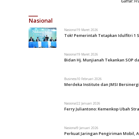
Gaffar: F
Nasional
Nasional
19 Maret 2026
Tok! Pemerintah Tetapkan Idulfitri 1 
Nasional
19 Maret 2026
Bidan Hj. Munjianah Tekankan SOP da
Business
10 Februari 2026
Merdeka Institute dan JMSI Bersiner
Nasional
22 Januari 2026
Ferry Juliantono: Kemenkop Ubah Str
Nasional
9 Januari 2026
Perkuat Jaringan Pengiriman Mobil, A