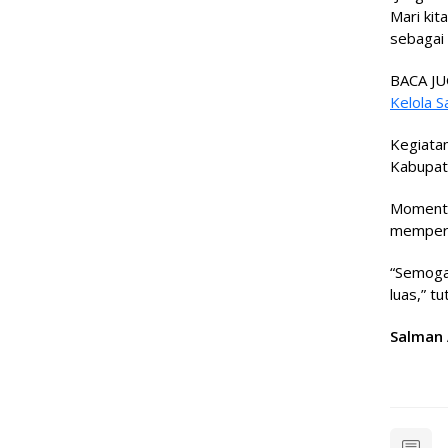
Mari kit
sebagai 
BACA JU
Kelola 
Kegiata
Kabupat
Momentum
memperk
“Semoga 
luas,” t
Salman 