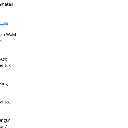
camatan
snya
an Wakil
e-
 Aso
bentuk
sing-
anto,
angun
it,”