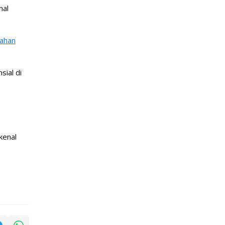
nal
mahan
ial di
kenal